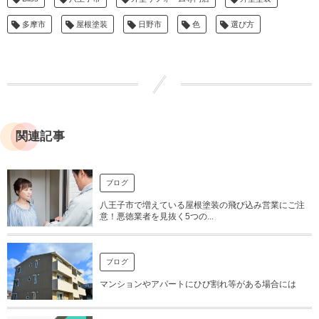
多摩市
屋根塗装
日野市
色
選び方
関連記事
ブログ
八王子市で増えている屋根塗装の飛び込み営業にご注
意！悪徳業者を見抜く5つの...
ブログ
マンションやアパートにひび割れ等がある場合には