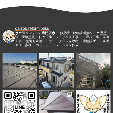
gaisou.reform.bliss
🏠外装リフォーム専門店🏠
お見積・建物診断無料
・外壁塗
装・屋根塗装
・防水工事・シーリング工事
・屋根工事・雨樋
工事
・雨漏り点検 ・サーモグラフィ診断
・建物診断 ・高所
カメラ点検
・カラーシュミレーション作成